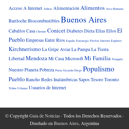
Alimentos
Acceso A Internet
Alimentación
Aldeas
Arco Romano
Buenos Aires
Bariloche
Biocombustibles
Conicet
El
Caballos
Casa
Diabetes
Dieta
Ellas
Ellos
Chrome
Pueblo
Empresas
Entre Ríos
España
Estrategia
Firefox
Internet Explorer
Kirchnerismo
La Gripe Aviar
La Pampa
La Tierra
Mendoza
Mi Familia
Libertad
Mi Casa
Microsoft
Neuquén
Populismo
Nuestro Planeta
Pobreza
Poeta Gerardo Diego
Pueblo
Rancho
Redes Inalámbricas
Sapos
Tesoro
Toronto
Usuarios de Internet
Tribus Urbanas
© Copyright
Guía de Noticias
· Todos los Derechos Reservados ·
Diseñado en
Buenos Aires
, Argentina