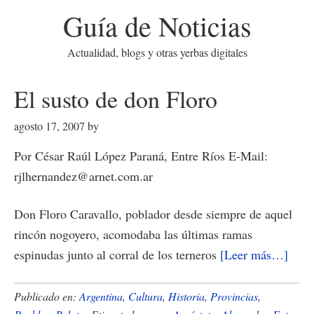
Guía de Noticias
Actualidad, blogs y otras yerbas digitales
El susto de don Floro
agosto 17, 2007
by
Por César Raúl López Paraná, Entre Ríos E-Mail:
rjlhernandez@arnet.com.ar
Don Floro Caravallo, poblador desde siempre de aquel
rincón nogoyero, acomodaba las últimas ramas
acer
espinudas junto al corral de los terneros
[Leer más…]
de
El
Publicado en:
Argentina
,
Cultura
,
Historia
,
Provincias
,