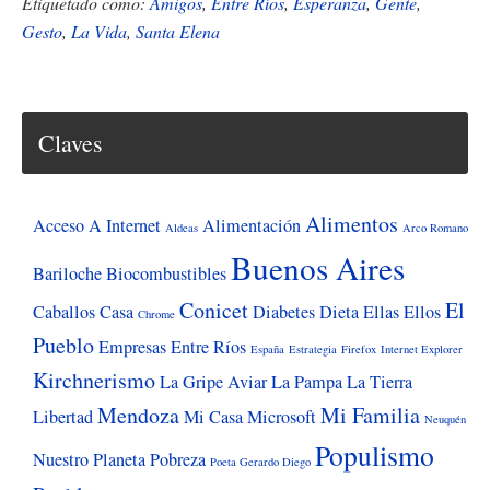
nuevos
Etiquetado como:
Amigos
,
Entre Ríos
,
Esperanza
,
Gente
,
Gesto
,
La Vida
,
Santa Elena
de
Santa
Elena
Claves
Alimentos
Acceso A Internet
Alimentación
Aldeas
Arco Romano
Buenos Aires
Bariloche
Biocombustibles
Conicet
El
Caballos
Casa
Diabetes
Dieta
Ellas
Ellos
Chrome
Pueblo
Empresas
Entre Ríos
España
Estrategia
Firefox
Internet Explorer
Kirchnerismo
La Gripe Aviar
La Pampa
La Tierra
Mendoza
Mi Familia
Libertad
Mi Casa
Microsoft
Neuquén
Populismo
Nuestro Planeta
Pobreza
Poeta Gerardo Diego