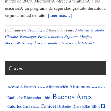
marzo de 2009. MicrosoftÂ ofrecerá tambiénÂ a los
usuariosÂ un programa de seguridad gratuito durante la
acerca
segunda mitad del año.
[Leer más…]
de
Microsoft
Publicado en:
Tecnología
Etiquetado como:
Antivirus Gratuito
,
lanzará
Chrome
,
Estrategia
,
Firefox
,
Internet Explorer
,
Mcafee
,
Microsoft
,
Navegadores
,
Symantec
,
Usuarios de Internet
un
nuevo
navegador
y
Claves
un
antivirus
Alimentos
gratuito
Acceso A Internet
Alimentación
Aldeas
Arco Romano
Buenos Aires
Bariloche
Biocombustibles
Conicet
El
Caballos
Casa
Diabetes
Dieta
Ellas
Ellos
Chrome