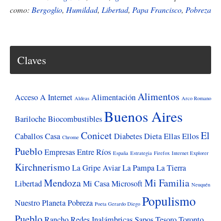
zapatos
como:
Bergoglio
,
Humildad
,
Libertad
,
Papa Francisco
,
Pobreza
de
Francisco,
todo
Claves
un
símbolo
de
Alimentos
Acceso A Internet
Alimentación
Aldeas
Arco Romano
coherencia
Buenos Aires
Bariloche
Biocombustibles
Conicet
El
Caballos
Casa
Diabetes
Dieta
Ellas
Ellos
Chrome
Pueblo
Empresas
Entre Ríos
España
Estrategia
Firefox
Internet Explorer
Kirchnerismo
La Gripe Aviar
La Pampa
La Tierra
Mendoza
Mi Familia
Libertad
Mi Casa
Microsoft
Neuquén
Populismo
Nuestro Planeta
Pobreza
Poeta Gerardo Diego
Pueblo
Rancho
Redes Inalámbricas
Sapos
Tesoro
Toronto