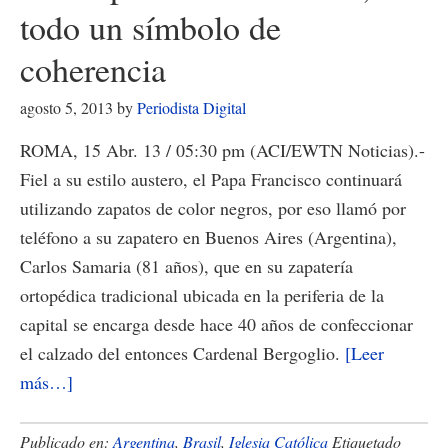
todo un símbolo de
coherencia
agosto 5, 2013
by
Periodista Digital
ROMA, 15 Abr. 13 / 05:30 pm (ACI/EWTN Noticias).-
Fiel a su estilo austero, el Papa Francisco continuará
utilizando zapatos de color negros, por eso llamó por
teléfono a su zapatero en Buenos Aires (Argentina),
Carlos Samaria (81 años), que en su zapatería
ortopédica tradicional ubicada en la periferia de la
capital se encarga desde hace 40 años de confeccionar
el calzado del entonces Cardenal Bergoglio.
[Leer
acerca
más…]
de
Los
Publicado en:
Argentina
,
Brasil
,
Iglesia Católica
Etiquetado