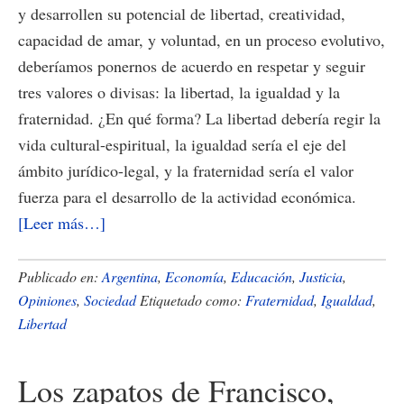
y desarrollen su potencial de libertad, creatividad,
capacidad de amar, y voluntad, en un proceso evolutivo,
deberíamos ponernos de acuerdo en respetar y seguir
tres valores o divisas: la libertad, la igualdad y la
fraternidad. ¿En qué forma? La libertad debería regir la
vida cultural-espiritual, la igualdad sería el eje del
ámbito jurídico-legal, y la fraternidad sería el valor
fuerza para el desarrollo de la actividad económica.
acerca
[Leer más…]
de
Libertad,
Publicado en:
Argentina
,
Economía
,
Educación
,
Justicia
,
Igualdad
Opiniones
,
Sociedad
Etiquetado como:
Fraternidad
,
Igualdad
,
Libertad
y
Fraternidad
Los zapatos de Francisco,