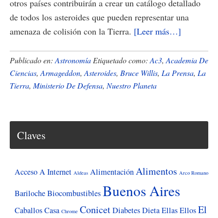
otros países contribuirán a crear un catálogo detallado
de todos los asteroides que pueden representar una
acerca
amenaza de colisión con la Tierra.
[Leer más…]
de
AstrÃ³no
Publicado en:
Astronomía
Etiquetado como:
Ac3
,
Academia De
de
Ciencias
,
Armageddon
,
Asteroides
,
Bruce Willis
,
La Prensa
,
La
Tierra
,
Ministerio De Defensa
,
Nuestro Planeta
la
Tierra
registrarÃ
a
Claves
los
asteroides
Alimentos
peligrosos
Acceso A Internet
Alimentación
Aldeas
Arco Romano
Buenos Aires
Bariloche
Biocombustibles
Conicet
El
Caballos
Casa
Diabetes
Dieta
Ellas
Ellos
Chrome