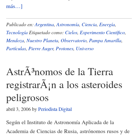
acerca
más…]
de
El
Publicado en:
Argentina
,
Astronomía
,
Ciencia
,
Energía
,
experimento
Tecnología
Etiquetado como:
Cielos
,
Experimento Científico
,
Mendoza
,
Nuestro Planeta
,
Observatorio
,
Pampa Amarilla
,
cientÃ­
Partículas
,
Pierre Auger
,
Protones
,
Universo
fico
mÃ¡s
AstrÃ³nomos de la Tierra
grande
del
registrarÃ¡n a los asteroides
mundo
peligrosos
abril 3, 2006
by
Periodista Digital
Según el Instituto de Astronomía Aplicada de la
Academia de Ciencias de Rusia, astrónomos rusos y de