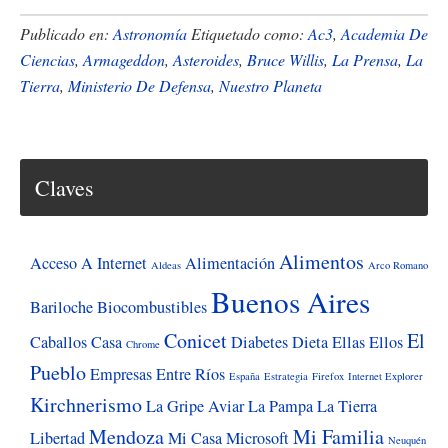
de
AstrÃ³no
Publicado en:
Astronomía
Etiquetado como:
Ac3
,
Academia De
de
Ciencias
,
Armageddon
,
Asteroides
,
Bruce Willis
,
La Prensa
,
La
Tierra
,
Ministerio De Defensa
,
Nuestro Planeta
la
Tierra
registrarÃ
a
Claves
los
asteroides
Alimentos
peligrosos
Acceso A Internet
Alimentación
Aldeas
Arco Romano
Buenos Aires
Bariloche
Biocombustibles
Conicet
El
Caballos
Casa
Diabetes
Dieta
Ellas
Ellos
Chrome
Pueblo
Empresas
Entre Ríos
España
Estrategia
Firefox
Internet Explorer
Kirchnerismo
La Gripe Aviar
La Pampa
La Tierra
Mendoza
Mi Familia
Libertad
Mi Casa
Microsoft
Neuquén