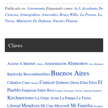
de
AstrÃ³no
Publicado en:
Astronomía
Etiquetado como:
Ac3
,
Academia De
de
Ciencias
,
Armageddon
,
Asteroides
,
Bruce Willis
,
La Prensa
,
La
Tierra
,
Ministerio De Defensa
,
Nuestro Planeta
la
Tierra
registrarÃ
a
Claves
los
asteroides
Alimentos
peligrosos
Acceso A Internet
Alimentación
Aldeas
Arco Romano
Buenos Aires
Bariloche
Biocombustibles
Conicet
El
Caballos
Casa
Diabetes
Dieta
Ellas
Ellos
Chrome
Pueblo
Empresas
Entre Ríos
España
Estrategia
Firefox
Internet Explorer
Kirchnerismo
La Gripe Aviar
La Pampa
La Tierra
Mendoza
Mi Familia
Libertad
Mi Casa
Microsoft
Neuquén