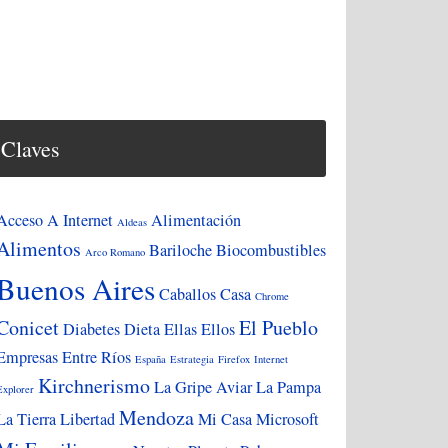
Claves
Acceso A Internet
Alimentación
Aldeas
Alimentos
Bariloche
Biocombustibles
Arco Romano
Buenos Aires
Caballos
Casa
Chrome
Conicet
El Pueblo
Diabetes
Dieta
Ellas
Ellos
Empresas
Entre Ríos
España
Estrategia
Firefox
Internet
Kirchnerismo
La Gripe Aviar
La Pampa
Explorer
Mendoza
La Tierra
Libertad
Mi Casa
Microsoft