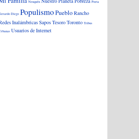
Mi Familia
Nuestro Planeta
Pobreza
Neuquén
Poeta
Populismo
Pueblo
Rancho
Gerardo Diego
Redes Inalámbricas
Sapos
Tesoro
Toronto
Tribus
Usuarios de Internet
Urbanas