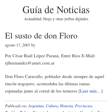
Guía de Noticias
Actualidad, blogs y otras yerbas digitales
El susto de don Floro
agosto 17, 2007
by
Por César Raúl López Paraná, Entre Ríos E-Mail:
rjlhernandez@arnet.com.ar
Don Floro Caravallo, poblador desde siempre de aquel
rincón nogoyero, acomodaba las últimas ramas
acer
espinudas junto al corral de los terneros
[Leer más…]
de
El
Publicado en:
Argentina
,
Cultura
,
Historia
,
Provincias
,