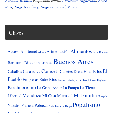
susto
Pueblos
,
Relatos
Etiquetado como:
Aeróstato
,
Algarrobo
,
Entre
Ríos
,
Jorge Newbery
,
Nogoyá
,
Tropel
,
Vacas
de
don
Flor
Claves
Alimentos
Acceso A Internet
Alimentación
Aldeas
Arco Romano
Buenos Aires
Bariloche
Biocombustibles
Conicet
El
Caballos
Casa
Diabetes
Dieta
Ellas
Ellos
Chrome
Pueblo
Empresas
Entre Ríos
España
Estrategia
Firefox
Internet Explorer
Kirchnerismo
La Gripe Aviar
La Pampa
La Tierra
Mendoza
Mi Familia
Libertad
Mi Casa
Microsoft
Neuquén
Populismo
Nuestro Planeta
Pobreza
Poeta Gerardo Diego