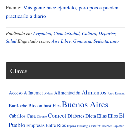
Fuente:
Más gente hace ejercicio, pero pocos pueden
practicarlo a diario
Publicado en:
Argentina
,
Ciencia/Salud
,
Cultura
,
Deportes
,
Salud
Etiquetado como:
Aire Libre
,
Gimnasia
,
Sedentarismo
Claves
Alimentos
Acceso A Internet
Alimentación
Aldeas
Arco Romano
Buenos Aires
Bariloche
Biocombustibles
Conicet
El
Caballos
Casa
Diabetes
Dieta
Ellas
Ellos
Chrome
Pueblo
Empresas
Entre Ríos
España
Estrategia
Firefox
Internet Explorer