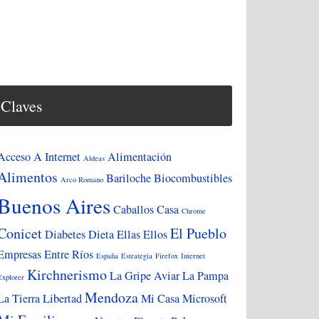
Claves
Acceso A Internet
Alimentación
Aldeas
Alimentos
Bariloche
Biocombustibles
Arco Romano
Buenos Aires
Caballos
Casa
Chrome
Conicet
El Pueblo
Diabetes
Dieta
Ellas
Ellos
Empresas
Entre Ríos
España
Estrategia
Firefox
Internet
Kirchnerismo
La Gripe Aviar
La Pampa
Explorer
Mendoza
La Tierra
Libertad
Mi Casa
Microsoft