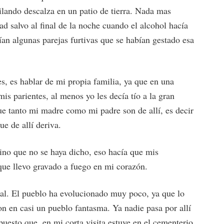
lando descalza en un patio de tierra. Nada mas
d salvo al final de la noche cuando el alcohol hacía
ían algunas parejas furtivas que se habían gestado esa
es, es hablar de mi propia familia, ya que en una
is parientes, al menos yo les decía tío a la gran
e tanto mi madre como mi padre son de allí, es decir
e de allí deriva.
tino que no se haya dicho, eso hacía que mis
 que llevo gravado a fuego en mi corazón.
ual. El pueblo ha evolucionado muy poco, ya que lo
on en casi un pueblo fantasma. Ya nadie pasa por allí
uesto que, en mi corta visita estuve en el cementerio