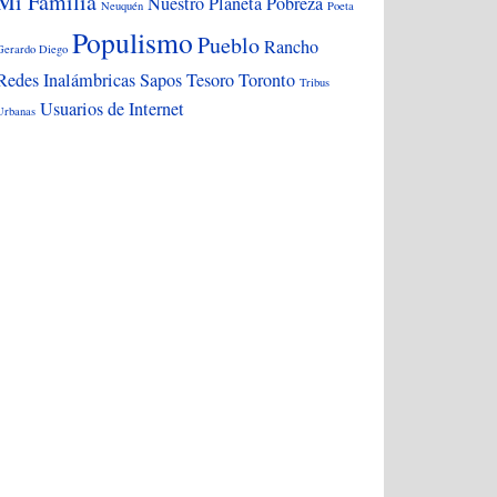
Mi Familia
Nuestro Planeta
Pobreza
Neuquén
Poeta
Populismo
Pueblo
Rancho
Gerardo Diego
Redes Inalámbricas
Sapos
Tesoro
Toronto
Tribus
Usuarios de Internet
Urbanas