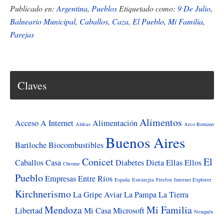
El
Publicado en:
Argentina
,
Pueblos
Etiquetado como:
9 De Julio
,
tiempo
Balneario Municipal
,
Caballos
,
Caza
,
El Pueblo
,
Mi Familia
,
Parejas
se
detuvo
en
9
Claves
de
Julio
Alimentos
Acceso A Internet
Alimentación
Aldeas
Arco Romano
Buenos Aires
Bariloche
Biocombustibles
Conicet
El
Caballos
Casa
Diabetes
Dieta
Ellas
Ellos
Chrome
Pueblo
Empresas
Entre Ríos
España
Estrategia
Firefox
Internet Explorer
Kirchnerismo
La Gripe Aviar
La Pampa
La Tierra
Mendoza
Mi Familia
Libertad
Mi Casa
Microsoft
Neuquén