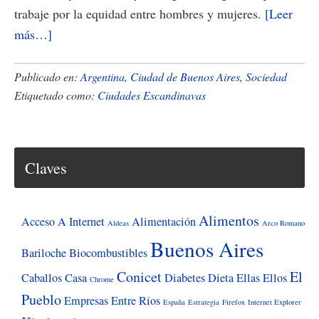
trabaje por la equidad entre hombres y mujeres.
[Leer
acerca
más…]
de
Ciudades
Publicado en:
Argentina
,
Ciudad de Buenos Aires
,
Sociedad
que
Etiquetado como:
Ciudades Escandinavas
son
un
modelo
Claves
para
Buenos
Aires
Alimentos
Acceso A Internet
Alimentación
Aldeas
Arco Romano
Buenos Aires
Bariloche
Biocombustibles
Conicet
El
Caballos
Casa
Diabetes
Dieta
Ellas
Ellos
Chrome
Pueblo
Empresas
Entre Ríos
España
Estrategia
Firefox
Internet Explorer