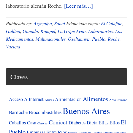
acerca
laboratorio alemán Roche.
[Leer más…]
de
Argentina
Publicado en:
Argentina
,
Salud
Etiquetado como:
El Calafate
,
fabricarÃ¡
Gallina
,
Ganado
,
Kampel
,
La Gripe Aviar
,
Laboratorios
,
Los
Medicamentos
,
Multinacionales
,
Oseltamivir
,
Pueblo
,
Roche
,
la
Vacuna
vacuna
contra
la
gripe
Claves
aviar
Alimentos
Acceso A Internet
Alimentación
Aldeas
Arco Romano
Buenos Aires
Bariloche
Biocombustibles
Conicet
El
Caballos
Casa
Diabetes
Dieta
Ellas
Ellos
Chrome
Pueblo
Empresas
Entre Ríos
España
Estrategia
Firefox
Internet Explorer