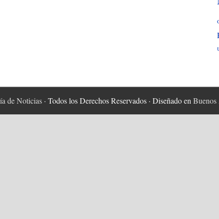
Mundial
de
EducaciÃ³n
Buenos
Aires
2006
a de Noticias
· Todos los Derechos Reservados · Diseñado en
Buenos 