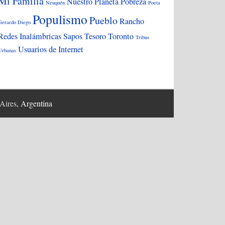
Mi Familia
Nuestro Planeta
Pobreza
Neuquén
Poeta
Populismo
Pueblo
Rancho
Gerardo Diego
Redes Inalámbricas
Sapos
Tesoro
Toronto
Tribus
Usuarios de Internet
Urbanas
Aires
, Argentina