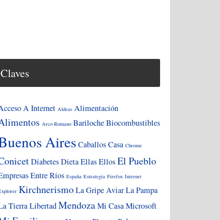
Claves
Acceso A Internet
Alimentación
Aldeas
Alimentos
Bariloche
Biocombustibles
Arco Romano
Buenos Aires
Caballos
Casa
Chrome
Conicet
El Pueblo
Diabetes
Dieta
Ellas
Ellos
Empresas
Entre Ríos
España
Estrategia
Firefox
Internet
Kirchnerismo
La Gripe Aviar
La Pampa
Explorer
Mendoza
La Tierra
Libertad
Mi Casa
Microsoft