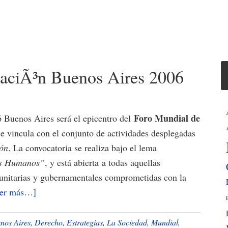
aciÃ³n Buenos Aires 2006
Foro Mundial de
6 Buenos Aires será el epicentro del
 se vincula con el conjunto de actividades desplegadas
ón
. La convocatoria se realiza bajo el lema
os Humanos”
, y está abierta a todas aquellas
unitarias y gubernamentales comprometidas con la
acerca
eer más…]
de
Foro
nos Aires
,
Derecho
,
Estrategias
,
La Sociedad
,
Mundial
,