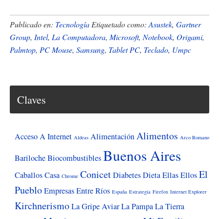
de
Microsoft
Publicado en:
Tecnología
Etiquetado como:
Asustek
,
Gartner
presentÃ³
Group
,
Intel
,
La Computadora
,
Microsoft
,
Notebook
,
Origami
,
Palmtop
,
PC Mouse
,
Samsung
,
Tablet PC
,
Teclado
,
Umpc
su
PC
mÃ³vil
ultraportÃ¡til
Claves
Alimentos
Acceso A Internet
Alimentación
Aldeas
Arco Romano
Buenos Aires
Bariloche
Biocombustibles
Conicet
El
Caballos
Casa
Diabetes
Dieta
Ellas
Ellos
Chrome
Pueblo
Empresas
Entre Ríos
España
Estrategia
Firefox
Internet Explorer
Kirchnerismo
La Gripe Aviar
La Pampa
La Tierra