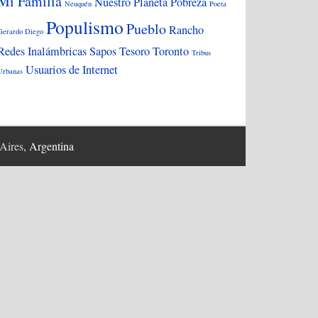
Mi Familia
Nuestro Planeta
Pobreza
Neuquén
Poeta
Populismo
Pueblo
Rancho
Gerardo Diego
Redes Inalámbricas
Sapos
Tesoro
Toronto
Tribus
Usuarios de Internet
Urbanas
Aires
, Argentina