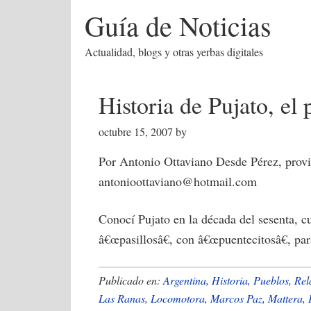
Guía de Noticias
Actualidad, blogs y otras yerbas digitales
Historia de Pujato, el
octubre 15, 2007
by
Por Antonio Ottaviano Desde Pérez, provi
antonioottaviano@hotmail.com
Conocí Pujato en la década del sesenta, cu
â€œpasillosâ€, con â€œpuentecitosâ€, pa
Publicado en:
Argentina
,
Historia
,
Pueblos
,
Rel
Las Ranas
,
Locomotora
,
Marcos Paz
,
Mattera
,