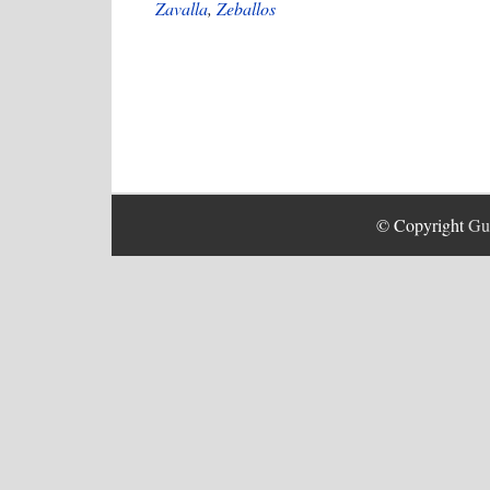
Zavalla
,
Zeballos
© Copyright
Guí