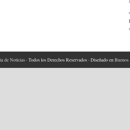
Pujato,
el
pueblo
de
mi
amor
a de Noticias
· Todos los Derechos Reservados · Diseñado en
Buenos 