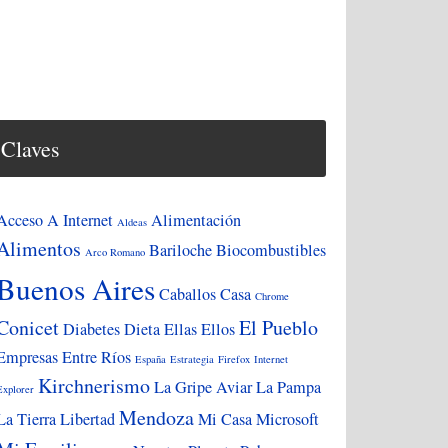
Claves
Acceso A Internet
Alimentación
Aldeas
Alimentos
Bariloche
Biocombustibles
Arco Romano
Buenos Aires
Caballos
Casa
Chrome
Conicet
El Pueblo
Diabetes
Dieta
Ellas
Ellos
Empresas
Entre Ríos
España
Estrategia
Firefox
Internet
Kirchnerismo
La Gripe Aviar
La Pampa
Explorer
Mendoza
La Tierra
Libertad
Mi Casa
Microsoft