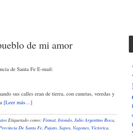
 pueblo de mi amor
ncia de Santa Fe E-mail:
ando sus calles eran de tierra, con cunetas, veredas y
acerca
ra
[Leer más…]
de
Historia
atos
Etiquetado como:
Firmat
,
Iriondo
,
Julio Argentino Roca
,
de
Provincia De Santa Fe
,
Pujato
,
Sapos
,
Vagones
,
Victorica
,