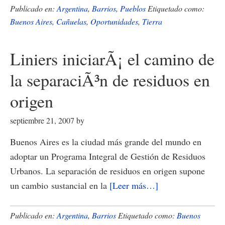
Cañuelas,
Publicado en:
Argentina
,
Barrios
,
Pueblos
Etiquetado como:
tierra
Buenos Aires
,
Cañuelas
,
Oportunidades
,
Tierra
de
oportunidades
Liniers iniciarÃ¡ el camino de
la separaciÃ³n de residuos en
origen
septiembre 21, 2007
by
Buenos Aires es la ciudad más grande del mundo en
adoptar un Programa Integral de Gestión de Residuos
Urbanos. La separación de residuos en origen supone
acerca
un cambio sustancial en la
[Leer más…]
de
Liniers
Publicado en:
Argentina
,
Barrios
Etiquetado como:
Buenos