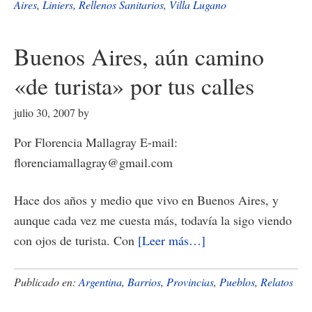
iniciarÃ¡
Aires
,
Liniers
,
Rellenos Sanitarios
,
Villa Lugano
el
camino
Buenos Aires, aún camino
de
«de turista» por tus calles
la
separaciÃ³n
julio 30, 2007
by
de
Por Florencia Mallagray E-mail:
residuos
florenciamallagray@gmail.com
en
origen
Hace dos años y medio que vivo en Buenos Aires, y
aunque cada vez me cuesta más, todavía la sigo viendo
acerca
con ojos de turista. Con
[Leer más…]
de
Buenos
Publicado en:
Argentina
,
Barrios
,
Provincias
,
Pueblos
,
Relatos
Aires,