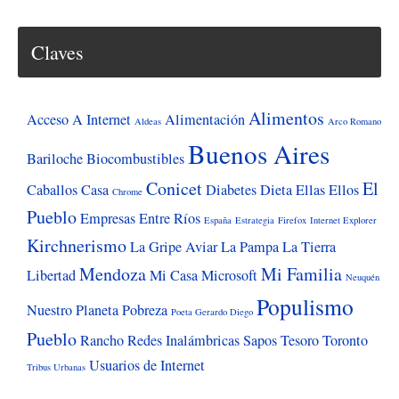
aún
camino
Claves
«de
turista»
por
Alimentos
Acceso A Internet
Alimentación
Aldeas
Arco Romano
tus
Buenos Aires
Bariloche
Biocombustibles
calles
Conicet
El
Caballos
Casa
Diabetes
Dieta
Ellas
Ellos
Chrome
Pueblo
Empresas
Entre Ríos
España
Estrategia
Firefox
Internet Explorer
Kirchnerismo
La Gripe Aviar
La Pampa
La Tierra
Mendoza
Mi Familia
Libertad
Mi Casa
Microsoft
Neuquén
Populismo
Nuestro Planeta
Pobreza
Poeta Gerardo Diego
Pueblo
Rancho
Redes Inalámbricas
Sapos
Tesoro
Toronto
Usuarios de Internet
Tribus Urbanas