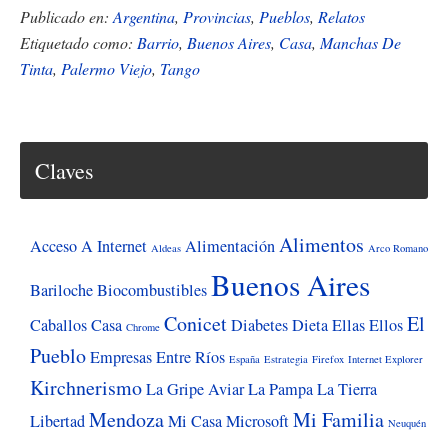
En
Publicado en:
Argentina
,
Provincias
,
Pueblos
,
Relatos
Palermo
Etiquetado como:
Barrio
,
Buenos Aires
,
Casa
,
Manchas De
Tinta
,
Palermo Viejo
,
Tango
me
acordé
de
Salta
Claves
y
del
Alimentos
siglo
Acceso A Internet
Alimentación
Aldeas
Arco Romano
que
Buenos Aires
Bariloche
Biocombustibles
se
Conicet
El
Caballos
Casa
Diabetes
Dieta
Ellas
Ellos
Chrome
iba
Pueblo
Empresas
Entre Ríos
España
Estrategia
Firefox
Internet Explorer
Kirchnerismo
La Gripe Aviar
La Pampa
La Tierra
Mendoza
Mi Familia
Libertad
Mi Casa
Microsoft
Neuquén