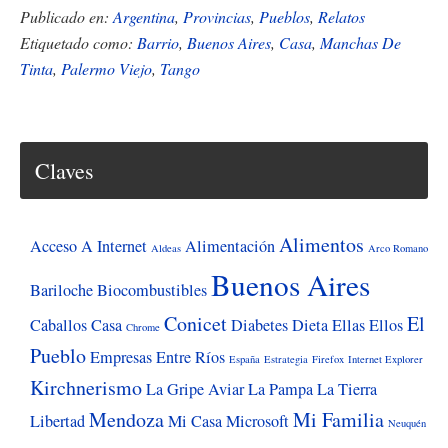
En
Publicado en:
Argentina
,
Provincias
,
Pueblos
,
Relatos
Palermo
Etiquetado como:
Barrio
,
Buenos Aires
,
Casa
,
Manchas De
Tinta
,
Palermo Viejo
,
Tango
me
acordé
de
Salta
Claves
y
del
Alimentos
siglo
Acceso A Internet
Alimentación
Aldeas
Arco Romano
que
Buenos Aires
Bariloche
Biocombustibles
se
Conicet
El
Caballos
Casa
Diabetes
Dieta
Ellas
Ellos
Chrome
iba
Pueblo
Empresas
Entre Ríos
España
Estrategia
Firefox
Internet Explorer
Kirchnerismo
La Gripe Aviar
La Pampa
La Tierra
Mendoza
Mi Familia
Libertad
Mi Casa
Microsoft
Neuquén