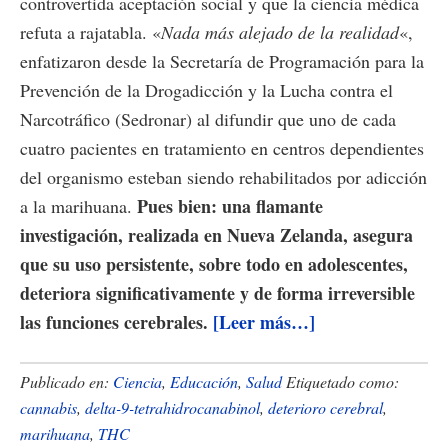
controvertida aceptación social y que la ciencia médica
refuta a rajatabla. «
Nada más alejado de la realidad
«,
enfatizaron desde la Secretaría de Programación para la
Prevención de la Drogadicción y la Lucha contra el
Narcotráfico (Sedronar) al difundir que uno de cada
cuatro pacientes en tratamiento en centros dependientes
del organismo esteban siendo rehabilitados por adicción
Pues bien: una flamante
a la marihuana.
investigación, realizada en Nueva Zelanda, asegura
que su uso persistente, sobre todo en adolescentes,
deteriora significativamente y de forma irreversible
acerca
las funciones cerebrales.
[Leer más…]
de
Confirman
Publicado en:
Ciencia
,
Educación
,
Salud
Etiquetado como:
que
cannabis
,
delta-9-tetrahidrocanabinol
,
deterioro cerebral
,
marihuana
,
THC
la