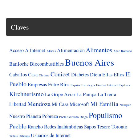
marihuana
deteriora
la
Claves
capacidad
cerebral
Alimentos
Acceso A Internet
Alimentación
Aldeas
Arco Romano
Buenos Aires
Bariloche
Biocombustibles
Conicet
El
Caballos
Casa
Diabetes
Dieta
Ellas
Ellos
Chrome
Pueblo
Empresas
Entre Ríos
España
Estrategia
Firefox
Internet Explorer
Kirchnerismo
La Gripe Aviar
La Pampa
La Tierra
Mendoza
Mi Familia
Libertad
Mi Casa
Microsoft
Neuquén
Populismo
Nuestro Planeta
Pobreza
Poeta Gerardo Diego
Pueblo
Rancho
Redes Inalámbricas
Sapos
Tesoro
Toronto
Usuarios de Internet
Tribus Urbanas