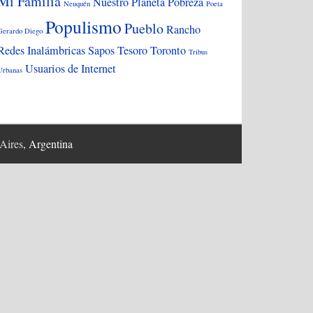
Mi Familia
Nuestro Planeta
Pobreza
Neuquén
Poeta
Populismo
Pueblo
Rancho
Gerardo Diego
Redes Inalámbricas
Sapos
Tesoro
Toronto
Tribus
Usuarios de Internet
Urbanas
Aires
, Argentina