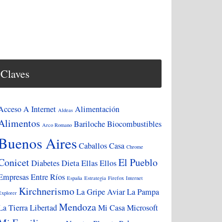
Claves
Acceso A Internet
Alimentación
Aldeas
Alimentos
Bariloche
Biocombustibles
Arco Romano
Buenos Aires
Caballos
Casa
Chrome
Conicet
El Pueblo
Diabetes
Dieta
Ellas
Ellos
Empresas
Entre Ríos
España
Estrategia
Firefox
Internet
Kirchnerismo
La Gripe Aviar
La Pampa
Explorer
Mendoza
La Tierra
Libertad
Mi Casa
Microsoft