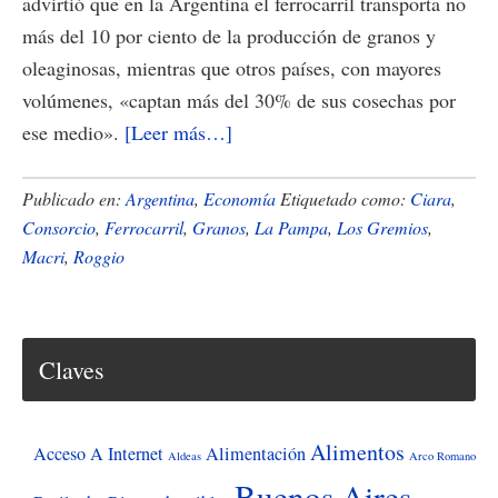
advirtió que en la Argentina el ferrocarril transporta no
más del 10 por ciento de la producción de granos y
oleaginosas, mientras que otros países, con mayores
volúmenes, «captan más del 30% de sus cosechas por
acerca
ese medio».
[Leer más…]
de
Exportadores
Publicado en:
Argentina
,
Economía
Etiquetado como:
Ciara
,
de
Consorcio
,
Ferrocarril
,
Granos
,
La Pampa
,
Los Gremios
,
Macri
,
Roggio
granos
impulsan
el
retorno
Claves
del
ferrocarril
Alimentos
Acceso A Internet
Alimentación
Aldeas
Arco Romano
Buenos Aires