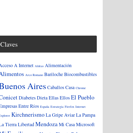
Claves
Acceso A Internet
Alimentación
Aldeas
Alimentos
Bariloche
Biocombustibles
Arco Romano
Buenos Aires
Caballos
Casa
Chrome
Conicet
El Pueblo
Diabetes
Dieta
Ellas
Ellos
Empresas
Entre Ríos
España
Estrategia
Firefox
Internet
Kirchnerismo
La Gripe Aviar
La Pampa
Explorer
Mendoza
La Tierra
Libertad
Mi Casa
Microsoft