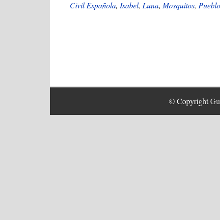
Civil Española
,
Isabel
,
Luna
,
Mosquitos
,
Puebl
© Copyright
Guí