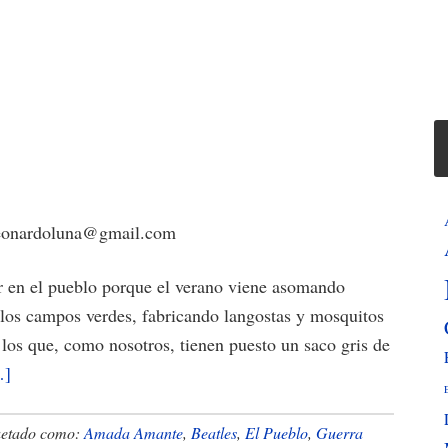
nleonardoluna@gmail.com
or en el pueblo porque el verano viene asomando
los campos verdes, fabricando langostas y mosquitos
 los que, como nosotros, tienen puesto un saco gris de
acerca
…]
de
Balnearia
uetado como:
Amada Amante
,
Beatles
,
El Pueblo
,
Guerra