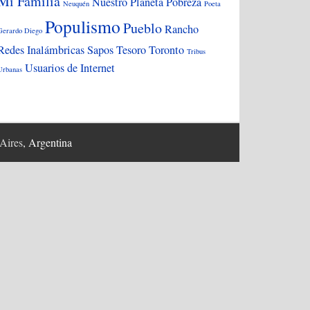
Mi Familia
Nuestro Planeta
Pobreza
Neuquén
Poeta
Populismo
Pueblo
Rancho
Gerardo Diego
Redes Inalámbricas
Sapos
Tesoro
Toronto
Tribus
Usuarios de Internet
Urbanas
Aires
, Argentina