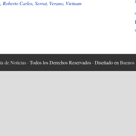
del
o
,
Roberto Carlos
,
Serrat
,
Verano
,
Vietnam
74
a de Noticias
· Todos los Derechos Reservados · Diseñado en
Buenos 