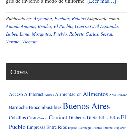
acerca
gris de invierno a modo de uniforme.
[Leer más…]
de
Balnear
Publicado en:
Argentina
,
Pueblos
,
Relatos
Etiquetado como:
del
Amada Amante
,
Beatles
,
El Pueblo
,
Guerra Civil Española
,
Isabel
,
Luna
,
Mosquitos
,
Pueblo
,
Roberto Carlos
,
Serrat
,
74
Verano
,
Vietnam
Claves
Alimentos
Acceso A Internet
Alimentación
Aldeas
Arco Romano
Buenos Aires
Bariloche
Biocombustibles
Conicet
El
Caballos
Casa
Diabetes
Dieta
Ellas
Ellos
Chrome
Pueblo
Empresas
Entre Ríos
España
Estrategia
Firefox
Internet Explorer