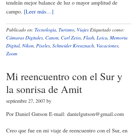
tendrán mejor balance de luz o mayor amplitud de
acerca
campo.
[Leer más…]
de
Eligiendo
Publicado en:
Tecnología
,
Turismo
,
Viajes
Etiquetado como:
una
Cámaras Digitales
,
Canon
,
Carl Zeiss
,
Flash
,
Leica
,
Memoria
Digital
,
Nikon
,
Pixeles
,
Schneider Kreuznach
,
Vacaciones
,
buena
Zoom
cámara
digital
Mi reencuentro con el Sur y
para
las
la sonrisa de Amit
vacaciones
septiembre 27, 2007
by
Por Daniel Gutson E-mail: danielgutson@gmail.com
Creo que fue en mi viaje de reencuentro con el Sur, en