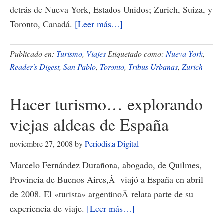
detrás de Nueva York, Estados Unidos; Zurich, Suiza, y
acerca
Toronto, Canadá.
[Leer más…]
de
Nueva
Publicado en:
Turismo
,
Viajes
Etiquetado como:
Nueva York
,
York,
Reader's Digest
,
San Pablo
,
Toronto
,
Tribus Urbanas
,
Zurich
la
ciudad
Hacer turismo… explorando
más
viejas aldeas de España
amigable
del
noviembre 27, 2008
by
Periodista Digital
mundo
Marcelo Fernández Durañona, abogado, de Quilmes,
Provincia de Buenos Aires,Â viajó a España en abril
de 2008. El «turista» argentinoÂ relata parte de su
acerca
experiencia de viaje.
[Leer más…]
de