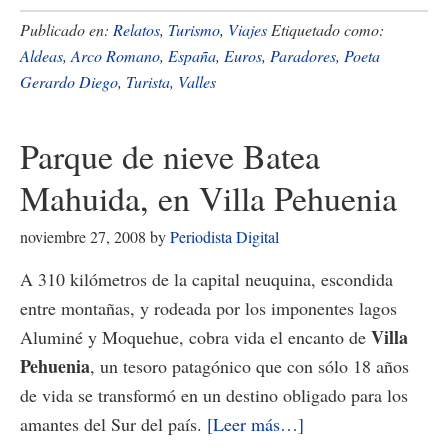
Hacer
Publicado en:
Relatos
,
Turismo
,
Viajes
Etiquetado como:
turismo…
Aldeas
,
Arco Romano
,
España
,
Euros
,
Paradores
,
Poeta
Gerardo Diego
,
Turista
,
Valles
explorando
viejas
aldeas
Parque de nieve Batea
de
Mahuida, en Villa Pehuenia
España
noviembre 27, 2008
by
Periodista Digital
A 310 kilómetros de la capital neuquina, escondida
entre montañas, y rodeada por los imponentes lagos
Villa
Aluminé y Moquehue, cobra vida el encanto de
Pehuenia
, un tesoro patagónico que con sólo 18 años
de vida se transformó en un destino obligado para los
acerca
amantes del Sur del país.
[Leer más…]