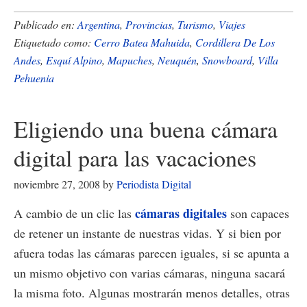
de
Parque
Publicado en:
Argentina
,
Provincias
,
Turismo
,
Viajes
de
Etiquetado como:
Cerro Batea Mahuida
,
Cordillera De Los
Andes
,
Esquí Alpino
,
Mapuches
,
Neuquén
,
Snowboard
,
Villa
nieve
Pehuenia
Batea
Mahuida,
Eligiendo una buena cámara
en
Villa
digital para las vacaciones
Pehuenia
noviembre 27, 2008
by
Periodista Digital
cámaras digitales
A cambio de un clic las
son capaces
de retener un instante de nuestras vidas. Y si bien por
afuera todas las cámaras parecen iguales, si se apunta a
un mismo objetivo con varias cámaras, ninguna sacará
la misma foto. Algunas mostrarán menos detalles, otras