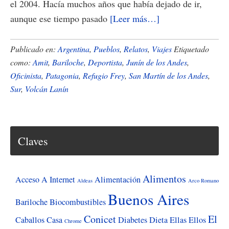
el 2004. Hacía muchos años que había dejado de ir,
acerca
aunque ese tiempo pasado
[Leer más…]
de
Mi
Publicado en:
Argentina
,
Pueblos
,
Relatos
,
Viajes
Etiquetado
reencuentro
como:
Amit
,
Bariloche
,
Deportista
,
Junín de los Andes
,
Oficinista
,
Patagonia
,
Refugio Frey
,
San Martín de los Andes
,
con
Sur
,
Volcán Lanín
el
Sur
y
la
Claves
sonrisa
de
Alimentos
Acceso A Internet
Alimentación
Amit
Aldeas
Arco Romano
Buenos Aires
Bariloche
Biocombustibles
Conicet
El
Caballos
Casa
Diabetes
Dieta
Ellas
Ellos
Chrome