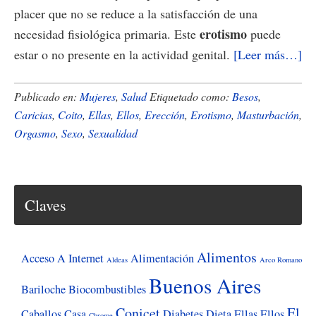
placer que no se reduce a la satisfacción de una
erotismo
necesidad fisiológica primaria. Este
puede
ac
estar o no presente en la actividad genital.
[Leer más…]
de
La
Publicado en:
Mujeres
,
Salud
Etiquetado como:
Besos
,
se
Caricias
,
Coito
,
Ellas
,
Ellos
,
Erección
,
Erotismo
,
Masturbación
,
Orgasmo
,
Sexo
,
Sexualidad
de
de
los
50
Claves
Ve
y
Alimentos
mi
Acceso A Internet
Alimentación
Aldeas
Arco Romano
Buenos Aires
Bariloche
Biocombustibles
Conicet
El
Caballos
Casa
Diabetes
Dieta
Ellas
Ellos
Chrome