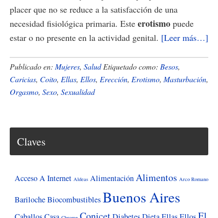
placer que no se reduce a la satisfacción de una
erotismo
necesidad fisiológica primaria. Este
puede
ac
estar o no presente en la actividad genital.
[Leer más…]
de
La
Publicado en:
Mujeres
,
Salud
Etiquetado como:
Besos
,
se
Caricias
,
Coito
,
Ellas
,
Ellos
,
Erección
,
Erotismo
,
Masturbación
,
Orgasmo
,
Sexo
,
Sexualidad
de
de
los
50
Claves
Ve
y
Alimentos
mi
Acceso A Internet
Alimentación
Aldeas
Arco Romano
Buenos Aires
Bariloche
Biocombustibles
Conicet
El
Caballos
Casa
Diabetes
Dieta
Ellas
Ellos
Chrome