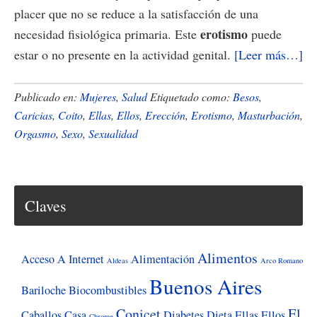
placer que no se reduce a la satisfacción de una
erotismo
necesidad fisiológica primaria. Este
puede
ac
estar o no presente en la actividad genital.
[Leer más…]
de
La
Publicado en:
Mujeres
,
Salud
Etiquetado como:
Besos
,
se
Caricias
,
Coito
,
Ellas
,
Ellos
,
Erección
,
Erotismo
,
Masturbación
,
Orgasmo
,
Sexo
,
Sexualidad
de
de
los
50
Claves
Ve
y
Alimentos
mi
Acceso A Internet
Alimentación
Aldeas
Arco Romano
Buenos Aires
Bariloche
Biocombustibles
Conicet
El
Caballos
Casa
Diabetes
Dieta
Ellas
Ellos
Chrome