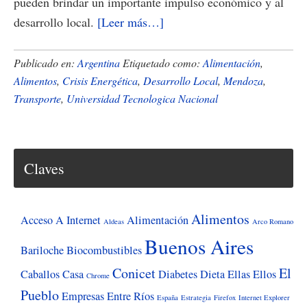
pueden brindar un importante impulso económico y al
acerca
desarrollo local.
[Leer más…]
de
La
Publicado en:
Argentina
Etiquetado como:
Alimentación
,
crisis
Alimentos
,
Crisis Energética
,
Desarrollo Local
,
Mendoza
,
Transporte
,
Universidad Tecnologica Nacional
energética
y
su
impacto
Claves
en
nuestra
Alimentos
alimentación
Acceso A Internet
Alimentación
Aldeas
Arco Romano
Buenos Aires
Bariloche
Biocombustibles
Conicet
El
Caballos
Casa
Diabetes
Dieta
Ellas
Ellos
Chrome
Pueblo
Empresas
Entre Ríos
España
Estrategia
Firefox
Internet Explorer