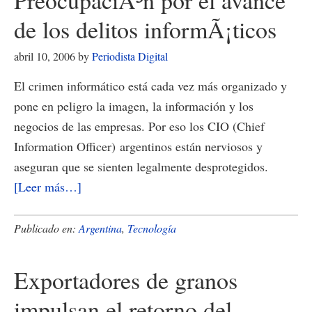
PreocupaciÃ³n por el avance
Kirchner
de los delitos informÃ¡ticos
en
polÃ­
abril 10, 2006
by
Periodista Digital
tica
El crimen informático está cada vez más organizado y
ambiental
pone en peligro la imagen, la información y los
negocios de las empresas. Por eso los CIO (Chief
Information Officer) argentinos están nerviosos y
aseguran que se sienten legalmente desprotegidos.
acerca
[Leer más…]
de
PreocupaciÃ³n
Publicado en:
Argentina
,
Tecnología
por
el
Exportadores de granos
avance
impulsan el retorno del
de