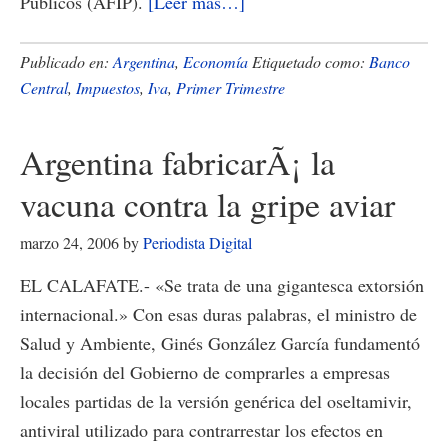
acerca
Públicos (AFIP).
[Leer más…]
de
La
Publicado en:
Argentina
,
Economía
Etiquetado como:
Banco
recaudaciÃ³n
Central
,
Impuestos
,
Iva
,
Primer Trimestre
impositiva
subiÃ³
Argentina fabricarÃ¡ la
un
vacuna contra la gripe aviar
24,9%
en
marzo 24, 2006
by
Periodista Digital
marzo
EL CALAFATE.- «Se trata de una gigantesca extorsión
internacional.» Con esas duras palabras, el ministro de
Salud y Ambiente, Ginés González García fundamentó
la decisión del Gobierno de comprarles a empresas
locales partidas de la versión genérica del oseltamivir,
antiviral utilizado para contrarrestar los efectos en