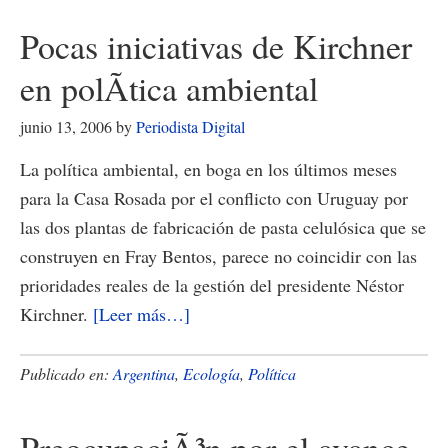
Evo
Pocas iniciativas de Kirchner
Morales
en polÃ­tica ambiental
se
reunirÃ¡n
junio 13, 2006
by
Periodista Digital
para
La política ambiental, en boga en los últimos meses
cerrar
para la Casa Rosada por el conflicto con Uruguay por
el
las dos plantas de fabricación de pasta celulósica que se
acuerdo
construyen en Fray Bentos, parece no coincidir con las
por
prioridades reales de la gestión del presidente Néstor
el
acerca
Kirchner.
[Leer más…]
gas
de
Pocas
Publicado en:
Argentina
,
Ecología
,
Política
iniciativas
de