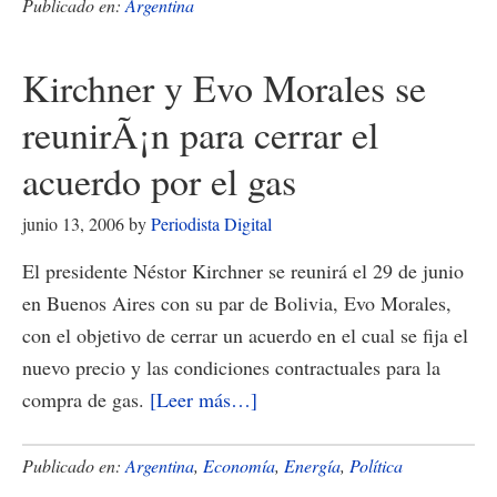
Buenos
Publicado en:
Argentina
Aires
se
Kirchner y Evo Morales se
suma
reunirÃ¡n para cerrar el
a
una
acuerdo por el gas
comisiÃ³n
junio 13, 2006
by
Periodista Digital
de
Ciudades
El presidente Néstor Kirchner se reunirá el 29 de junio
y
en Buenos Aires con su par de Bolivia, Evo Morales,
Gobiernos
con el objetivo de cerrar un acuerdo en el cual se fija el
Locales
nuevo precio y las condiciones contractuales para la
Unidos
acerca
compra de gas.
[Leer más…]
de
Kirchner
Publicado en:
Argentina
,
Economía
,
Energía
,
Política
y