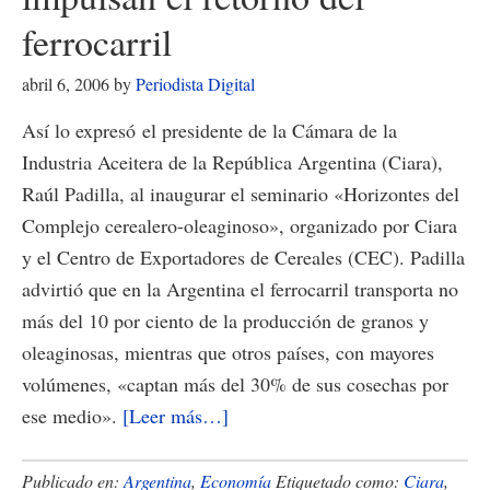
los
ferrocarril
delitos
abril 6, 2006
by
Periodista Digital
informÃ¡ticos
Así lo expresó el presidente de la Cámara de la
Industria Aceitera de la República Argentina (Ciara),
Raúl Padilla, al inaugurar el seminario «Horizontes del
Complejo cerealero-oleaginoso», organizado por Ciara
y el Centro de Exportadores de Cereales (CEC). Padilla
advirtió que en la Argentina el ferrocarril transporta no
más del 10 por ciento de la producción de granos y
oleaginosas, mientras que otros países, con mayores
volúmenes, «captan más del 30% de sus cosechas por
acerca
ese medio».
[Leer más…]
de
Exportadores
Publicado en:
Argentina
,
Economía
Etiquetado como:
Ciara
,