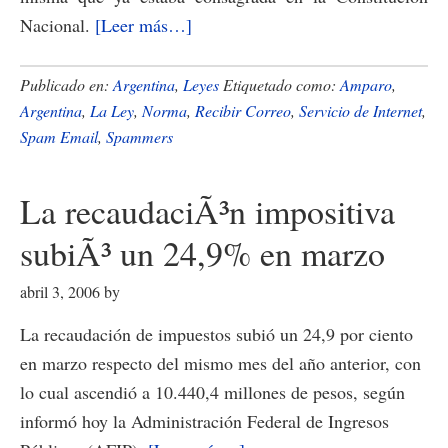
acerca
Nacional.
[Leer más…]
de
La
Publicado en:
Argentina
,
Leyes
Etiquetado como:
Amparo
,
Ley
Argentina
,
La Ley
,
Norma
,
Recibir Correo
,
Servicio de Internet
,
Spam Email
,
Spammers
26.032
Â¿favorece
el
La recaudaciÃ³n impositiva
spam?
subiÃ³ un 24,9% en marzo
abril 3, 2006
by
La recaudación de impuestos subió un 24,9 por ciento
en marzo respecto del mismo mes del año anterior, con
lo cual ascendió a 10.440,4 millones de pesos, según
informó hoy la Administración Federal de Ingresos