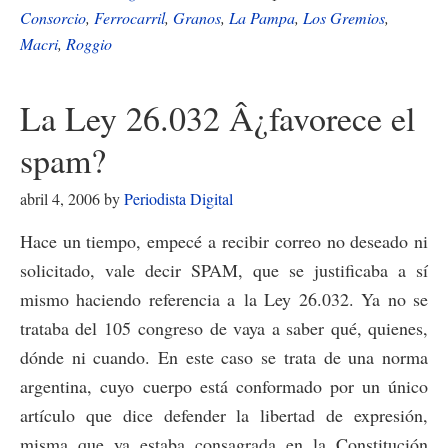
de
Consorcio
,
Ferrocarril
,
Granos
,
La Pampa
,
Los Gremios
,
Macri
,
Roggio
granos
impulsan
el
La Ley 26.032 Â¿favorece el
retorno
spam?
del
ferrocarril
abril 4, 2006
by
Periodista Digital
Hace un tiempo, empecé a recibir correo no deseado ni
solicitado, vale decir SPAM, que se justificaba a sí
mismo haciendo referencia a la Ley 26.032. Ya no se
trataba del 105 congreso de vaya a saber qué, quienes,
dónde ni cuando. En este caso se trata de una norma
argentina, cuyo cuerpo está conformado por un único
artículo que dice defender la libertad de expresión,
misma que ya estaba consagrada en la Constitución