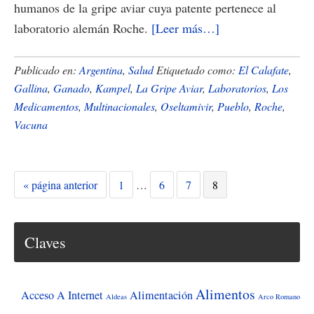
humanos de la gripe aviar cuya patente pertenece al
acerca
laboratorio alemán Roche.
[Leer más…]
de
Argentina
Publicado en:
Argentina
,
Salud
Etiquetado como:
El Calafate
,
fabricarÃ¡
Gallina
,
Ganado
,
Kampel
,
La Gripe Aviar
,
Laboratorios
,
Los
Medicamentos
,
Multinacionales
,
Oseltamivir
,
Pueblo
,
Roche
,
la
Vacuna
vacuna
contra
la
Ir
Página
Páginas
Página
Página
Página
«
página anterior
1
…
6
7
8
gripe
a
intermedias
aviar
la
omitidas
Claves
Alimentos
Acceso A Internet
Alimentación
Aldeas
Arco Romano